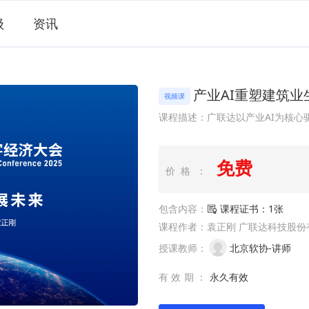
级
资讯
产业AI重塑建筑
视频课
免费
价格：
包含内容：
课程证书：1张
课程作者：袁正刚 广联达科技股份
授课教师：
北京软协-讲师
有效期：
永久有效